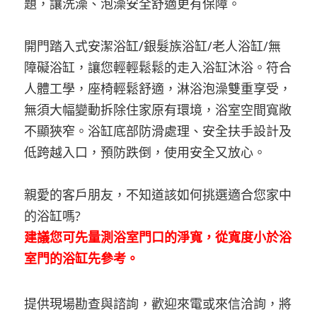
題，讓洗澡、泡澡安全舒適更有保障。
開門踏入式安潔浴缸/銀髮族浴缸/老人浴缸/無
障礙浴缸，讓您輕輕鬆鬆的走入浴缸沐浴。符合
人體工學，座椅輕鬆舒適，淋浴泡澡雙重享受，
無須大幅變動拆除住家原有環境，浴室空間寬敞
不顯狹窄。浴缸底部防滑處理、安全扶手設計及
低跨越入口，預防跌倒，使用安全又放心。
親愛的客戶朋友，不知道該如何挑選適合您家中
的浴缸嗎?
建議您可先量測浴室門口的淨寬，從寬度小於浴
室門的浴缸先參考。
提供現場勘查與諮詢，歡迎來電或來信洽詢，將