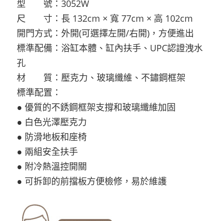
型 號：3052W
尺 寸：長 132cm × 寬 77cm × 高 102cm
開門方式：外開(可選擇左開/右開)，方便進出
標準配備：浴缸本體、缸內扶手、UPC認證洩水
孔
材 質：壓克力、玻璃纖維、不鏽鋼框架
標準配置：
● 優質的不銹鋼框架支撐和玻璃纖維加固
● 白色光澤壓克力
● 防滑地板和座椅
● 兩組安全扶手
● 附冷熱溫控開關
● 可拆卸的前擋板方便檢修，易於維護