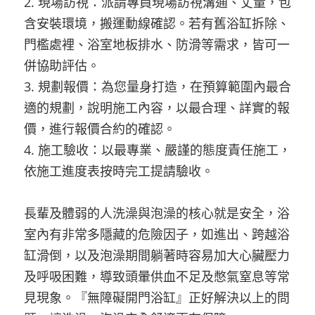
2. 現場訪視：派請專員現場訪視溝通、丈量，包
含安裝環境，搬運動線確認。若有舊浴缸拆除、
門檻處裡、浴室地板排水、防滑等需求，皆可一
併協助評估。
3. 規劃報價：為您量身打造，在預算範圍內最合
適的規劃，說明施工內容，以最合理、詳實的報
價，進行報價合約的確認。
4. 施工驗收：以最專業、嚴謹的態度責任施工，
依施工進度表按時完工提請驗收。
長輩及體弱的人洗澡與泡澡的核心就是安全，浴
室內有非常多隱藏的危險因子，如進出、跨越浴
缸滑倒，以及泡澡期間躺著時容易加大心臟壓力
及呼吸困難，導致頭暈供血不足及憋氣窒息等常
見現象。『無障礙開門浴缸』正好解決以上的問