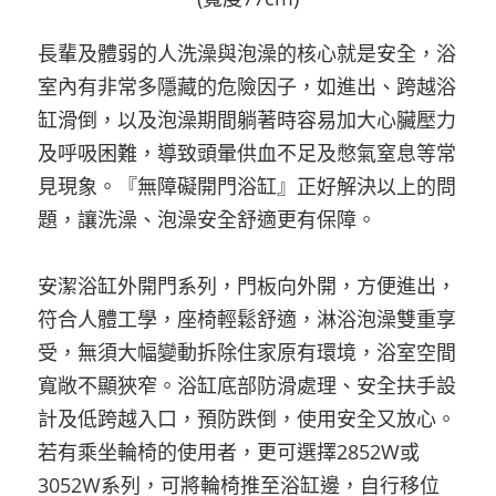
長輩及體弱的人洗澡與泡澡的核心就是安全，浴
室內有非常多隱藏的危險因子，如進出、跨越浴
缸滑倒，以及泡澡期間躺著時容易加大心臟壓力
及呼吸困難，導致頭暈供血不足及憋氣窒息等常
見現象。『無障礙開門浴缸』正好解決以上的問
題，讓洗澡、泡澡安全舒適更有保障。
安潔浴缸外開門系列，門板向外開，方便進出，
符合人體工學，座椅輕鬆舒適，淋浴泡澡雙重享
受，無須大幅變動拆除住家原有環境，浴室空間
寬敞不顯狹窄。浴缸底部防滑處理、安全扶手設
計及低跨越入口，預防跌倒，使用安全又放心。
若有乘坐輪椅的使用者，更可選擇2852W或
3052W系列，可將輪椅推至浴缸邊，自行移位