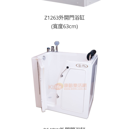
Z1263外
開門浴缸
(寬度63cm)