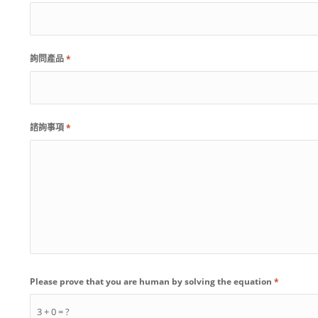
詢問產品
*
諮詢事項
*
Please prove that you are human by solving the equation
*
3 + 0 = ?