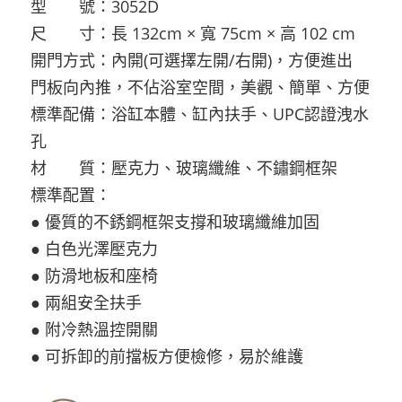
型 號：3052D
尺 寸：長 132cm × 寬 75cm × 高 102 cm
開門方式：內開(可選擇左開/右開)，方便進出
門板向內推，不佔浴室空間，美觀、簡單、方便
標準配備：浴缸本體、缸內扶手、UPC認證洩水
孔
材 質：壓克力、玻璃纖維、不鏽鋼框架
標準配置：
● 優質的不銹鋼框架支撐和玻璃纖維加固
● 白色光澤壓克力
● 防滑地板和座椅
● 兩組安全扶手
● 附冷熱溫控開關
● 可拆卸的前擋板方便檢修，易於維護