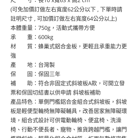
(可免加價訂做左右寬度62公分以下 , 下單時請
註明尺寸 , 可加價訂做左右寬度64公分以上)
本體重量：750g，活動式攜帶方便
承 重：600kg
材 質：蜂巢式鋁合金板，更輕且承重能力更
強
產 地：台灣製
保 固：保固三年
補 助：符合非固定式斜坡板A款，可開立發
票和保固切結書以供申請
斜坡板補助
產品特色：單側門檻鋁合金組合式斜坡板，斜坡
板是輕便型輪椅無障礙輔具，改善居家無障礙環
境，組合式設計可供電動輪椅、便盆椅、洗澡
椅、行動不便長者、寵物、推貨跨越門檻，讓門