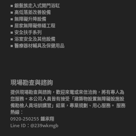
■ 銀髮族走入式開門浴缸
■ 高低落差改善設備
■ 無障礙升降設備
■ 居家無障礙修繕工程
■ 安全扶手系列
■ 浴室安全及其他設備
■ 醫療器材輔具及保健用品
現場勘查與諮詢
提供現場勘查與諮詢，歡迎來電或來信洽詢，將有專人為
您服務。本公司人員皆有接受「建築物設置無障礙設施設
備勘檢人員培訓講習」結業，專業規劃、用心服務。 服務
熱線：
0920-250255 鍾承翔
Line ID：@239wkmgb