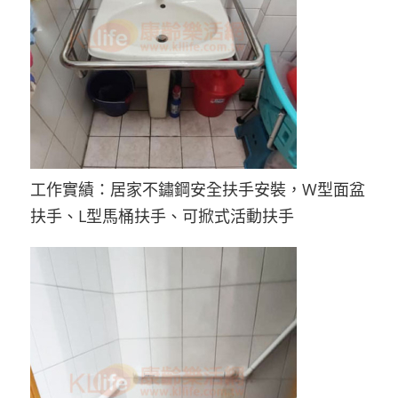
工作實績：居家不鏽鋼安全扶手安裝，W型面盆
扶手、L型馬桶扶手、可掀式活動扶手