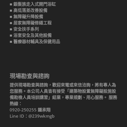
■ 銀髮族走入式開門浴缸
■ 高低落差改善設備
■ 無障礙升降設備
■ 居家無障礙修繕工程
■ 安全扶手系列
■ 浴室安全及其他設備
■ 醫療器材輔具及保健用品
現場勘查與諮詢
提供現場勘查與諮詢，歡迎來電或來信洽詢，將有專人為
您服務。本公司人員皆有接受「建築物設置無障礙設施設
備勘檢人員培訓講習」結業，專業規劃、用心服務。 服務
熱線：
0920-250255 鍾承翔
Line ID：@239wkmgb