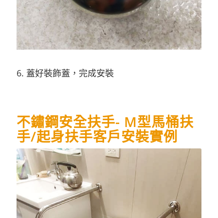
6. 蓋好裝飾蓋，完成安裝
不鏽鋼安全扶手- M型馬桶扶
手/起身扶手客戶安裝實例