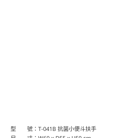
型 號：T-041B 抗菌小便斗扶手
尺 寸：W60 x D55 x H50 cm